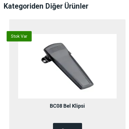
Kategoriden Diğer Ürünler
Stok Var
S
BC08 Bel Klipsi